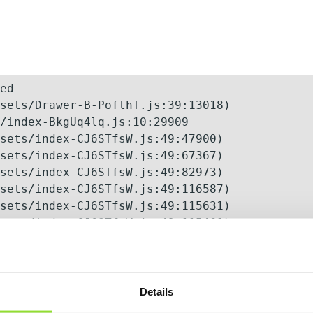
ed

sets/Drawer-B-PofthT.js:39:13018)

/index-BkgUq4lq.js:10:29909

sets/index-CJ6STfsW.js:49:47900)

sets/index-CJ6STfsW.js:49:67367)

sets/index-CJ6STfsW.js:49:82973)

sets/index-CJ6STfsW.js:49:116587)

sets/index-CJ6STfsW.js:49:115631)

sets/index-CJ6STfsW.js:49:115461)

sets/index-CJ6STfsW.js:49:112277)

sets/index-CJ6STfsW.js:49:124085)
Details